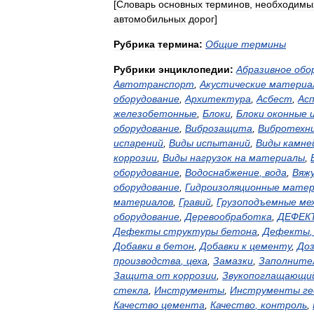
[
Словарь
основных
терминов
,
необходимы
автомобильных
дорог
]
Рубрика
термина:
Общие
термины
Рубрики
энциклопедии:
Абразивное
обо
Автотранспорт
,
Акустические
материа
оборудование
,
Архитектура
,
Асбест
,
Ас
железобетонные
,
Блоки
,
Блоки
оконные
оборудование
,
Виброзащита
,
Вибротехн
испарений
,
Виды
испытаний
,
Виды
камне
коррозии
,
Виды
нагрузок
на
материалы
,
оборудование
,
Водоснабжение
,
вода
,
Вяж
оборудование
,
Гидроизоляционные
матер
материалов
,
Гравий
,
Грузоподъемные
ме
оборудование
,
Деревообработка
,
ДЕФЕК
Дефекты
структуры
бетона
,
Дефекты
Добавки
в
бетон
,
Добавки
к
цементу
,
До
производства
,
цеха
,
Замазки
,
Заполните
Защита
от
коррозии
,
Звукопоглащающи
стекла
,
Инструменты
,
Инструменты
ге
Качество
цемента
,
Качество
,
контроль
,