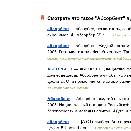
Смотреть что такое "Абсорбент" в 
абсорбент
— абсорбер, поглотитель, сорб
синонимов: 4 • абсорбер (2) • …
Словарь си
абсорбент
— абсорбент: Жидкий поглотите
2005: Газоочистители абсорбционные. Т
справочник терминов нормативно-технической доку
АБСОРБЕНТ
— АБСОРБЕНТ, вещество, об
других веществ. Абсорбентами обычно явл
цеолиты. Они применяются в самых раз
энциклопедический словарь
Абсорбент
— Абсорбент: жидкий поглотите
2005. Национальный стандарт Российской
безопасности и методы испытаний (утв. 
абсорбент
— — [А.С.Гольдберг. Англо русс
целом EN absorbent …
Справочник техническо