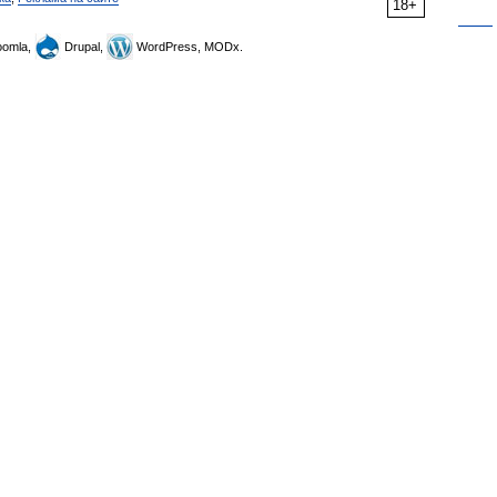
18+
omla,
Drupal,
WordPress, MODx.