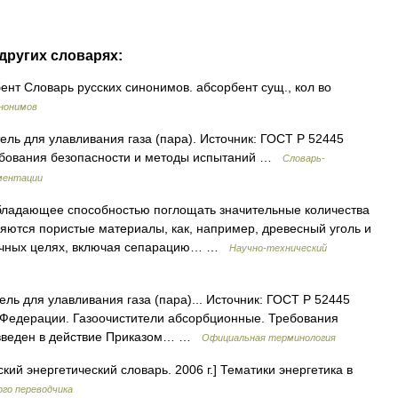
других словарях:
ент Словарь русских синонимов. абсорбент сущ., кол во
нонимов
ль для улавливания газа (пара). Источник: ГОСТ Р 52445
ребования безопасности и методы испытаний …
Словарь-
ментации
ладающее способностью поглощать значительные количества
яются пористые материалы, как, например, древесный уголь и
личных целях, включая сепарацию… …
Научно-технический
ль для улавливания газа (пара)... Источник: ГОСТ Р 52445
 Федерации. Газоочистители абсорбционные. Требования
и введен в действие Приказом… …
Официальная терминология
кий энергетический словарь. 2006 г.] Тематики энергетика в
го переводчика