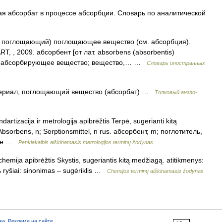
 абсорбат в процессе абсорбции. Словарь по аналитической
s) поглощающий) поглощающее вещество (см. абсорбция).
, , 2009. абсорбент [от лат. absorbens (absorbentis)
; абсорбирующее вещество; вещество,… …
Словарь иностранных
риал, поглощающий вещество (абсорбат) …
Толковый англо-
dartizacija ir metrologija apibrėžtis Terpė, sugerianti kitą
Absorbens, n; Sorptionsmittel, n rus. абсорбент, m; поглотитель,
ante …
Penkiakalbis aiškinamasis metrologijos terminų žodynas
hemija apibrėžtis Skystis, sugeriantis kitą medžiagą. atitikmenys:
 ryšiai: sinonimas – sugėriklis …
Chemijos terminų aiškinamasis žodynas
ка
,
Реклама на сайте