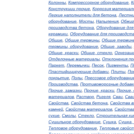
Колонны
,
Компрессорное
оборудование
,
К
Конструкции
прочие
,
Коррозия
материал
Легкие
наполнители
для
бетона
,
Лестн
оборудование
,
Мосты
,
Напыления
,
Обжиг
производства
бетона
,
Оборудование
для
керамики
,
Оборудование
для
производст
Общие
,
Общие
термины
,
Общие
термин
термины
,
оборудование
,
Общие
,
заводы
,
Общие
,
краски
,
Общие
,
стекло
,
Огнезащ
Отделочные
материалы
,
Отклонения
пр
Паркет
,
Перемычки
,
Песок
,
Пигменты
,
П
Пластифицирующие
добавки
,
Плиты
,
По
покрытие
,
Полы
,
Прессовое
оборудовани
Производства
,
Противоморозные
добавк
Прочие
,
замазки
,
Прочие
,
краски
,
Прочие
,
материалов
,
Раствор
,
Ригеля
,
Сваи
,
Сва
Свойства
,
Свойства
бетона
,
Свойства
в
камней
,
Свойства
материалов
,
Свойств
сухие
,
Смолы
,
Стекло
,
Строительная
хи
Сушильное
оборудование
,
Сушка
,
Сушка
,
Тепловое
оборудование
,
Тепловые
свойс