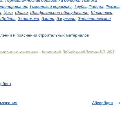
в
,
Термовлажносная
обработка
бетона
,
Техника
етонирования
,
Технологии
керамики
,
Трубы
,
Фанера
,
Фермы
,
т
,
Цеха
,
Шлаки
,
Шлифовальное
оборудование
,
Шпаклевки
,
,
Щебень
,
Экономика
,
Эмали
,
Эмульсии
,
Энергетическое
елений
и
пояснений
строительных
материалов
роительных
материалов
. -
Калининград
.
Под
редакцией
Ложкина
В
.
П
.
.
2015
-
орбент
ьзования
Абсорбция