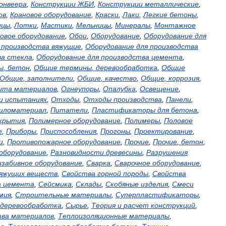
онвеера
,
Конструкции
ЖБИ
,
Конструкции
металлические
,
ов
,
Крановое
оборудование
,
Краски
,
Лаки
,
Легкие
бетоны
,
ицы
,
Лотки
,
Мастики
,
Мельницы
,
Минералы
,
Монтажное
овое
оборудование
,
Обои
,
Оборудование
,
Оборудование
для
производства
вяжущие
,
Оборудование
для
производства
ва
стекла
,
Оборудование
для
производства
цемента
,
ы
,
бетон
,
Общие
термины
,
деревообработка
,
Общие
Общие
,
заполнители
,
Общие
,
качество
,
Общие
,
коррозия
,
ита
материалов
,
Огнеупоры
,
Опалубка
,
Освещение
,
и
испытаниях
,
Отходы
,
Отходы
производства
,
Панели
,
иломатериал
,
Питатели
,
Пластификаторы
для
бетона
,
крытия
,
Полимерное
оборудование
,
Полимеры
,
Половое
е
,
Приборы
,
Приспособления
,
Прогоны
,
Проектирование
,
и
,
Противопожарное
оборудование
,
Прочие
,
Прочие
,
бетон
,
оборудование
,
Разновидности
древесины
,
Разрушения
изабивное
оборудование
,
Сварка
,
Сварочное
оборудование
,
яжущих
веществ
,
Свойства
горной
породы
,
Свойства
а
цемента
,
Сейсмика
,
Склады
,
Скобяные
изделия
,
Смеси
мия
,
Строительные
материалы
,
Суперпластификаторы
,
деревообработка
,
Сырье
,
Теория
и
расчет
конструкций
,
тва
материалов
,
Теплоизоляционные
материалы
,