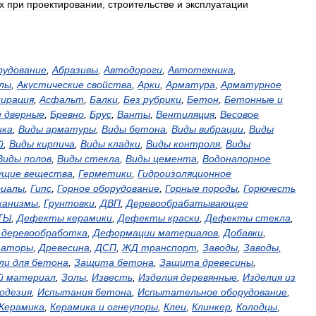
х
при
проектировании
,
строительстве
и
эксплуатации
рудование
,
Абразивы
,
Автодороги
,
Автотехника
,
лы
,
Акустические
свойства
,
Арки
,
Арматура
,
Арматурное
пирация
,
Асфальт
,
Балки
,
Без
рубрики
,
Бетон
,
Бетонные
и
и
дверные
,
Бревно
,
Брус
,
Ванты
,
Вентиляция
,
Весовое
ика
,
Виды
арматуры
,
Виды
бетона
,
Виды
вибрации
,
Виды
й
,
Виды
кирпича
,
Виды
кладки
,
Виды
контроля
,
Виды
Виды
полов
,
Виды
стекла
,
Виды
цемента
,
Водонапорное
ущие
вещества
,
Герметики
,
Гидроизоляционное
иалы
,
Гипс
,
Горное
оборудование
,
Горные
породы
,
Горючесть
ханизмы
,
Грунтовки
,
ДВП
,
Деревообрабатывающее
ТЫ
,
Дефекты
керамики
,
Дефекты
краски
,
Дефекты
стекла
,
,
деревообработка
,
Деформации
материалов
,
Добавки
,
заторы
,
Древесина
,
ДСП
,
ЖД
транспорт
,
Заводы
,
Заводы
,
ли
для
бетона
,
Защита
бетона
,
Защита
древесины
,
й
материал
,
Золы
,
Известь
,
Изделия
деревянные
,
Изделия
из
одезия
,
Испытания
бетона
,
Испытательное
оборудование
,
Керамика
,
Керамика
и
огнеупоры
,
Клеи
,
Клинкер
,
Колодцы
,