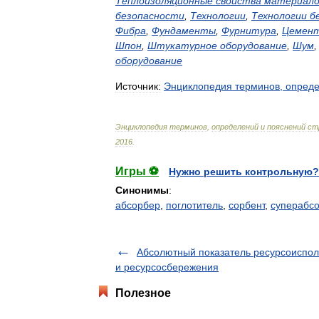
Теплоизоляционные
свойства
материало
безопасности
,
Технологии
,
Технологии
б
Фибра
,
Фундаменты
,
Фурнитура
,
Цемен
Шпон
,
Штукатурное
оборудование
,
Шум
оборудование
Источник:
Энциклопедия
терминов
,
опред
Энциклопедия
терминов
,
определений
и
пояснений
ст
2016
.
Игры ⚽
Нужно решить контрольную?
Синонимы
:
абсорбер
,
поглотитель
,
сорбент
,
суперабс
Абсолютный показатель ресурсоиспол
и ресурсосбережения
Полезное