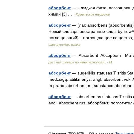
абсорбент
— – жидкая фаза, поглощающая
химии [3] …
Химические термины
абсорбент
— (лат. absorbens (absorbenti
Новый словарь иностранных слов. by EdwART
поглощающий] – поглощающее вещество
слов русского языка
абсорбент
— Absorbent Абсорбент Мате
русский словарь по нанотехнологии. - М.
абсорбент
— sugėriklis statusas T sritis Stan
medžiagą. atitikmenys: angl. absorbent vok. 
m pranc. absorbant, m; substance absorb
абсорбент
— absorbentas statusas T sritis c
angl. absorbent rus. абсорбент; поглотитель
© Академик, 2000-2026
Обратная связь:
Техподдерж