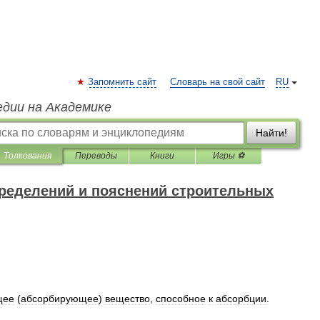
Запомнить сайт
Словарь на свой сайт
RU
едии на Академике
Найти!
Толкования
Переводы
Книги
Игры ⚽
ределений и пояснений строительных
щее
(
абсорбирующее
)
вещество
,
способное
к
абсорбции
.