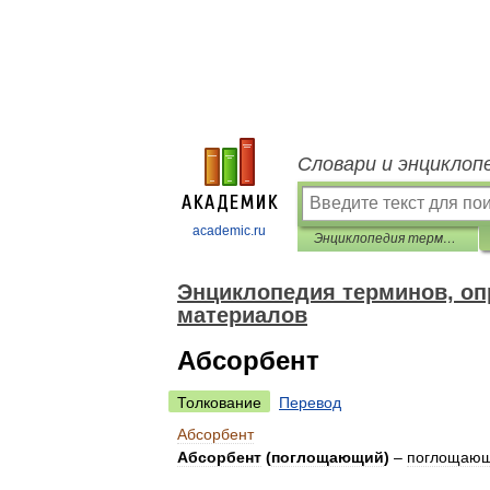
Словари и энциклоп
academic.ru
Энциклопедия терминов, определений и пояснений строительных материалов
Энциклопедия терминов, оп
материалов
Абсорбент
Толкование
Перевод
Абсорбент
Абсорбент
(
поглощающий
)
–
поглощаю